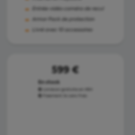
Entrée vidéo caméra de recul
Armor Pack de protection
Livré avec 10 accessoires
599 €
En stock
Livraison gratuite en 48H
Paiement 3x sans frais