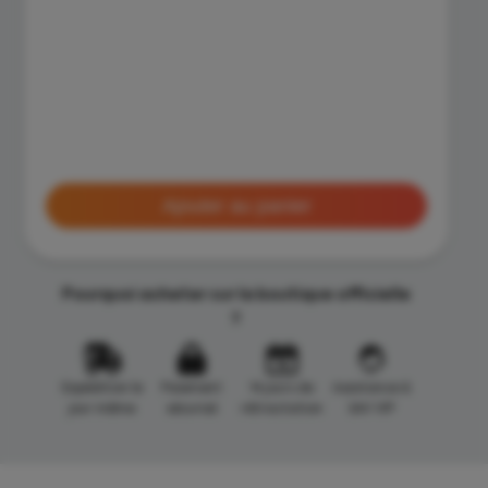
Ajouter au panier
Pourquoi acheter sur la boutique officielle
?
Expédition le
Paiement
14 jours de
Assistance &
jour même
sécurisé
rétractation
SAV VIP