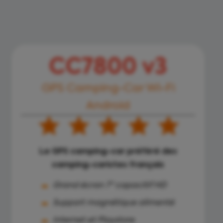
CC7800 v3
GPS Camping-Car Wi-Fi
Android
Le GPS camping-car préféré des
camping-caristes français
Grand écran 7'' capacitif HD
Support magnétique alimenté
Internet et Playstore