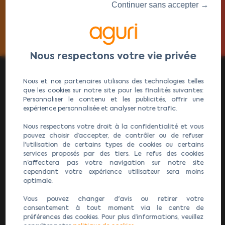
Continuer sans accepter →
Nous et nos partenaires utilisons des technologies telles
que les cookies sur notre site pour les finalités suivantes:
Personnaliser le contenu et les publicités, offrir une
AGURI Expert GPS Poids Lourds Wi-Fi : Le spécialiste des
expérience personnalisée et analyser notre trafic.
GPS camion Wi-Fi et GPS camping-Car Wi-Fi.
Nous respectons votre droit à la confidentialité et vous
pouvez choisir d’accepter, de contrôler ou de refuser
Gestion
l'utilisation de certains types de cookies ou certains
Cookies
services proposés par des tiers. Le refus des cookies
n’affectera pas votre navigation sur notre site
cependant votre expérience utilisateur sera moins
Produits
optimale.
Vous pouvez changer d'avis ou retirer votre
GPS Poids Lourds Wi-Fi
consentement à tout moment via le centre de
préférences des cookies. Pour plus d’informations, veuillez
GPS Camping-Car Wi-Fi