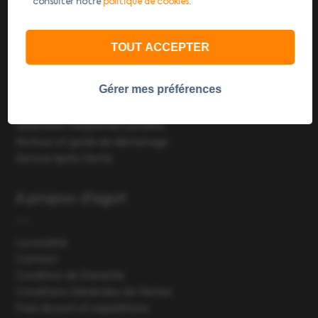
consulter notre
politique de cookies
.
GPS Autocar Wi-Fi
Accessoires
TOUT ACCEPTER
Support technique
Gérer mes préférences
Enregistrement produit
Questions fréquement posées
Notices et guide de démarrage
Service Après Vente
A propos d'aguri
La société
Contact
Condition de Garantie
Conditions Générales de Ventes
Frais de port et expéditions