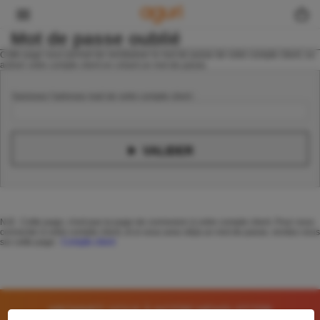
Panneau de gestion des cookies
Mot de passe oublié
Cette page vous permet de reinitialiser le mot de passe de votre compte client, ou
activer votre compte client en créant un mot de passe.
Saisissez l'adresse mail de votre compte client :

VALIDER
N.B :
Cette page, n'est pas la page de connexion à votre compte client. Pour vous
connecter à votre compte client, et si vous avez déjà un mot de passe, rendez vous
sur cette page :
Compte client
ABONNEZ-VOUS À NOTRE NEWSLETTER