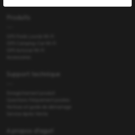
Produits
GPS Poids Lourds Wi-Fi
GPS Camping-Car Wi-Fi
GPS Autocar Wi-Fi
Accessoires
Support technique
Enregistrement produit
Questions fréquement posées
Notices et guide de démarrage
Service Après Vente
A propos d'aguri