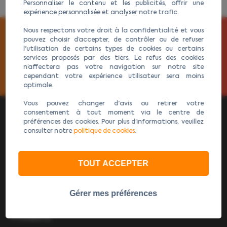
Personnaliser le contenu et les publicités, offrir une
expérience personnalisée et analyser notre trafic.
Nous respectons votre droit à la confidentialité et vous
ABONNEZ-VOUS À NOTRE NEWSLETTER
pouvez choisir d’accepter, de contrôler ou de refuser
l'utilisation de certains types de cookies ou certains
services proposés par des tiers. Le refus des cookies
n’affectera pas votre navigation sur notre site
cependant votre expérience utilisateur sera moins
optimale.
Vous pouvez changer d'avis ou retirer votre
consentement à tout moment via le centre de
préférences des cookies. Pour plus d’informations, veuillez
consulter notre
politique de cookies
.
AGURI Expert GPS Poids Lourds Wi-Fi : Le spécialiste des
GPS camion Wi-Fi et GPS camping-Car Wi-Fi.
TOUT ACCEPTER
Gestion
Cookies
Gérer mes préférences
Produits