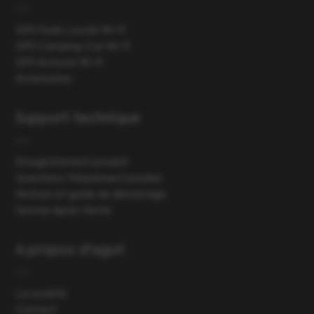
GPS Poids Lourds Wi-Fi
GPS Camping-Car Wi-Fi
GPS Autocar Wi-Fi
Accessoires
Support technique
Enregistrement produit
Questions fréquement posées
Notices et guide de démarrage
Service Après Vente
A propos d'aguri
La société
Contact