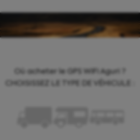
Panneau de gestion des cookies
Où acheter le GPS WiFi Aguri ?
CHOISISSEZ LE TYPE DE VÉHICULE :