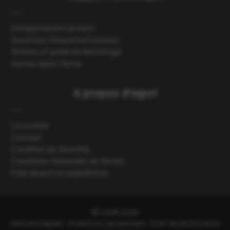
Enregistrement produit
Questions fréquement posées
Notices et guide de démarrage
Service Après Vente
A propos d'aguri
La société
Contact
Condition de Garantie
Conditions Générales de Ventes
Frais de port et expéditions
© AGURI 2026
-
-
Mentions légales
Protection des données
Droit de rétractation