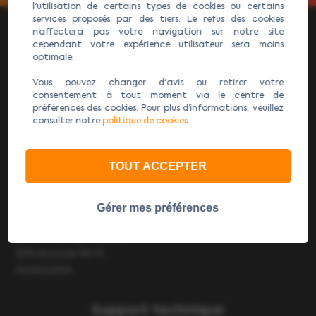
l'utilisation de certains types de cookies ou certains
services proposés par des tiers. Le refus des cookies
n’affectera pas votre navigation sur notre site
cependant votre expérience utilisateur sera moins
optimale.
AGURI Expert GPS Poids Lourds Wi-Fi : Le spécialiste des
Vous pouvez changer d'avis ou retirer votre
GPS camion Wi-Fi et GPS camping-Car Wi-Fi.
consentement à tout moment via le centre de
préférences des cookies. Pour plus d’informations, veuillez
consulter notre
politique de cookies
.
Gestion
Cookies
TOUT ACCEPTER
Produits
Gérer mes préférences
GPS Poids Lourds Wi-Fi
GPS Camping-Car Wi-Fi
GPS Autocar Wi-Fi
Accessoires
Support technique