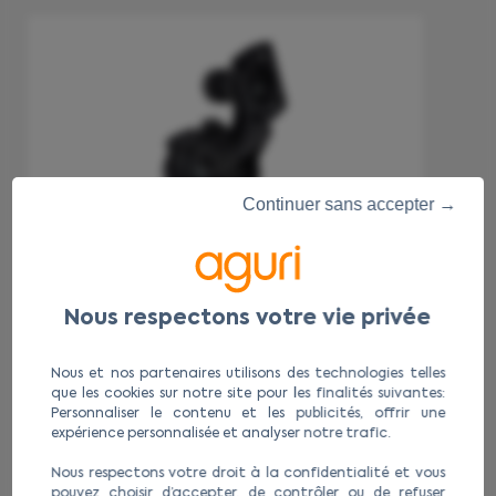
Continuer sans accepter →
Support Ventouse (sans platine de
fixation GPS)
19,90 €
En stock
Nous et nos partenaires utilisons des technologies telles
Ajouter au panier
que les cookies sur notre site pour les finalités suivantes:
Personnaliser le contenu et les publicités, offrir une
expérience personnalisée et analyser notre trafic.
Nous respectons votre droit à la confidentialité et vous
pouvez choisir d’accepter, de contrôler ou de refuser