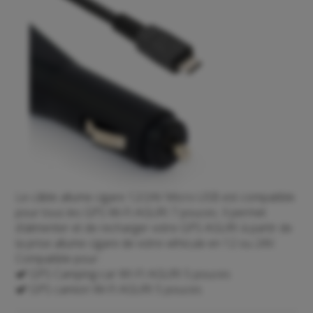
Le câble allume cigare 12/24V Micro USB est compatible
pour tous les GPS Wi-Fi AGURI 7 pouces. Il permet
d’alimenter et de recharger votre GPS AGURI à partir de
la prise allume cigare de votre véhicule en 12 ou 24V.
Compatible pour :
GPS Camping-car WI-FI AGURI 5 pouces
GPS camion Wi-Fi AGURI 5 pouces