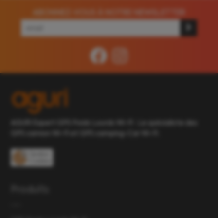
ABONNEZ-VOUS À NOTRE NEWSLETTER
AGURI Expert GPS Poids Lourds Wi-Fi : Le spécialiste des
GPS camion Wi-Fi et GPS camping-Car Wi-Fi.
Gestion
Cookies
Produits