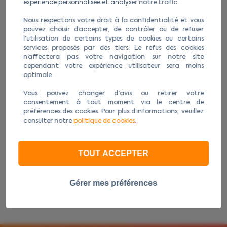
expérience personnalisée et analyser notre trafic.
Nous respectons votre droit à la confidentialité et vous
pouvez choisir d’accepter, de contrôler ou de refuser
l'utilisation de certains types de cookies ou certains
services proposés par des tiers. Le refus des cookies
n’affectera pas votre navigation sur notre site
cependant votre expérience utilisateur sera moins
optimale.
Vous pouvez changer d'avis ou retirer votre
consentement à tout moment via le centre de
Protection écran AGR650 / AGR720 /
Coqu
préférences des cookies. Pour plus d’informations, veuillez
AGR750
consulter notre
politique de cookies
.
24,90 €
En stock
TOUT ACCEPTER
Ajouter au panier
Gérer mes préférences