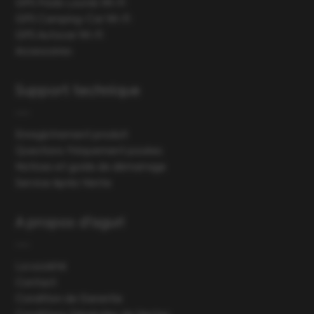
GPS Poids Lourds Wi-Fi
GPS Camping-Car Wi-Fi
GPS Autocar Wi-Fi
Accessoires
Support technique
Enregistrement produit
Questions fréquement posées
Notices et guide de démarrage
Service Après Vente
A propos d'aguri
La société
Contact
Condition de Garantie