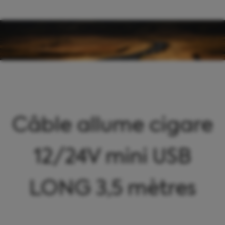
Panneau de gestion des cookies
Câble allume cigare
12/24V mini USB
LONG 3,5 mètres