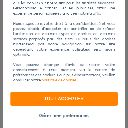
que les cookies sur notre site pour les finalités suivantes:
Personnaliser le contenu et les publicités, offrir une
expérience personnalisée et analyser notre trafic.
Nous respectons votre droit à la confidentialité et vous
pouvez choisir d’accepter, de contrôler ou de refuser
l'utilisation de certains types de cookies ou certains
services proposés par des tiers. Le refus des cookies
n’affectera pas votre navigation sur notre site
cependant votre expérience utilisateur sera moins
optimale.
Vous pouvez changer d'avis ou retirer votre
consentement à tout moment via le centre de
préférences des cookies. Pour plus d’informations, veuillez
consulter notre
politique de cookies
.
Protection écran AGR650 / AGR720 /
Coqu
AGR750
TOUT ACCEPTER
24,90 €
En stock
Gérer mes préférences
Ajouter au panier