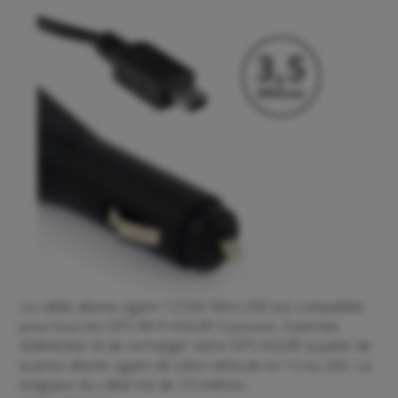
Le câble allume cigare 12/24V Mini USB est compatible
pour tous les GPS Wi-Fi AGURI 5 pouces. Il permet
d’alimenter et de recharger votre GPS AGURI à partir de
la prise allume cigare de votre véhicule en 12 ou 24V. La
longueur du câble est de 3.5 mètres.