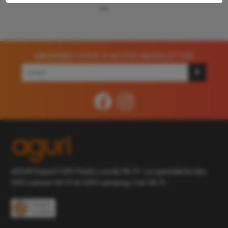
ABONNEZ-VOUS À NOTRE NEWSLETTER
AGURI Expert GPS Poids Lourds Wi-Fi : Le spécialiste des
GPS camion Wi-Fi et GPS camping-Car Wi-Fi.
Gestion
Cookies