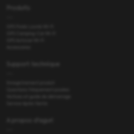
Produits
GPS Poids Lourds Wi-Fi
GPS Camping-Car Wi-Fi
GPS Autocar Wi-Fi
Accessoires
Support technique
Enregistrement produit
Questions fréquement posées
Notices et guide de démarrage
Service Après Vente
A propos d'aguri