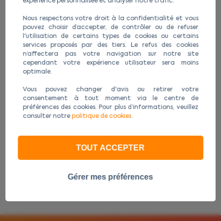
expérience personnalisée et analyser notre trafic.
Nous respectons votre droit à la confidentialité et vous
pouvez choisir d’accepter, de contrôler ou de refuser
l'utilisation de certains types de cookies ou certains
services proposés par des tiers. Le refus des cookies
n’affectera pas votre navigation sur notre site
cependant votre expérience utilisateur sera moins
optimale.
Vous pouvez changer d'avis ou retirer votre
Protection écran AGR650 / AGR720 /
Coqu
consentement à tout moment via le centre de
préférences des cookies. Pour plus d’informations, veuillez
AGR750
consulter notre
politique de cookies
.
24,90 €
En stock
TOUT ACCEPTER
Ajouter au panier
Gérer mes préférences