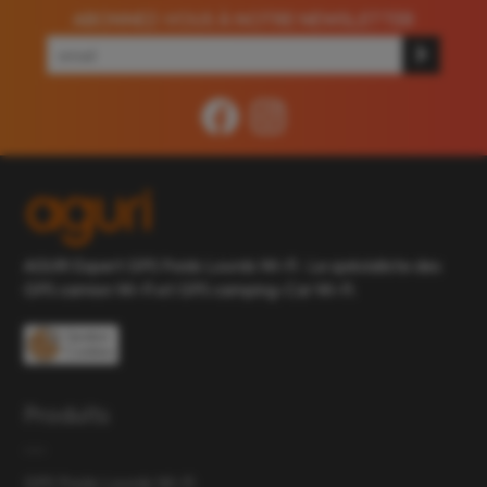
ABONNEZ-VOUS À NOTRE NEWSLETTER
AGURI Expert GPS Poids Lourds Wi-Fi : Le spécialiste des
GPS camion Wi-Fi et GPS camping-Car Wi-Fi.
Gestion
Cookies
Produits
GPS Poids Lourds Wi-Fi