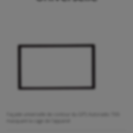
Façade universelle de contour du GPS Autoradio 700i
masquant la cage de l'appareil