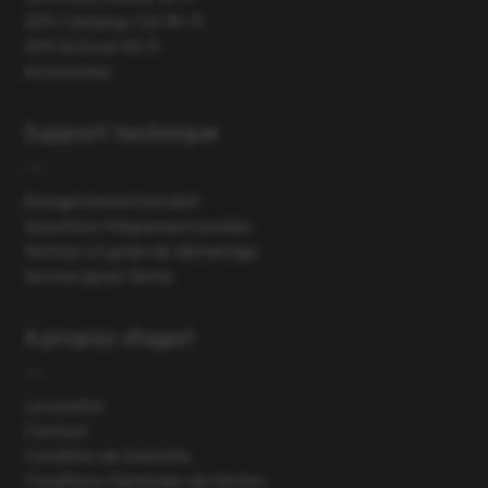
GPS Camping-Car Wi-Fi
GPS Autocar Wi-Fi
Accessoires
Support technique
Enregistrement produit
Questions fréquement posées
Notices et guide de démarrage
Service Après Vente
A propos d'aguri
La société
Contact
Condition de Garantie
Conditions Générales de Ventes