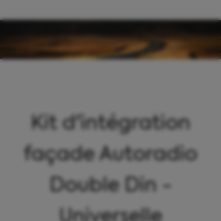
Panneau de gestion des cookies
Kit d'intégration
façade Autoradio
Double Din -
Universelle